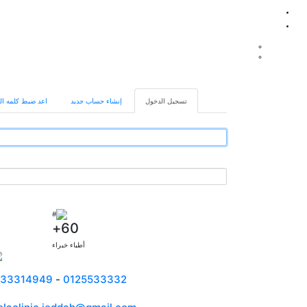
Primary
تسجيل الدخول
(علامة
إنشاء حساب جديد
اعد ضبط كلمه ا
tabs
التبويب
النشطة)
60+
أطباء خبراء
533314949
-
0125533332