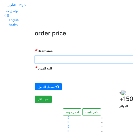
شركات التأمين
تواصل معنا
0
English
Arabic
order price
Username
كلمة المرور
تسجيل الدخول
150
احجز الان
الجوائز
اختر طبيبك
احجز موعد