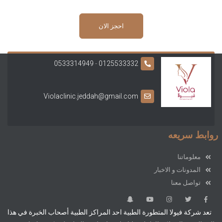
احجز الان
0533314949
-
0125533332
Violaclinic.jeddah@gmail.com
روابط سريعه
معلوماتنا
المدونات و الاخبار
تواصل معنا
تعد شركة فيولا المتطورة الطبية احد المراكز الطبية أصحاب الخبرة في هذا