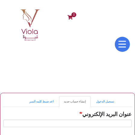
0
Primary
تسجيل الدخول
إنشاء حساب جديد
(علامة
اعد ضبط كلمه السر
tabs
التبويب
النشطة)
عنوان البريد الإلكتروني