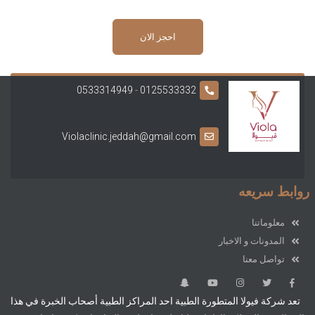
احجز الان
0533314949
-
0125533332
Violaclinic.jeddah@gmail.com
روابط سريعه
معلوماتنا
المدونات و الاخبار
تواصل معنا
تعد شركة فيولا المتطورة الطبية احد المراكز الطبية أصحاب الخبرة في هذا