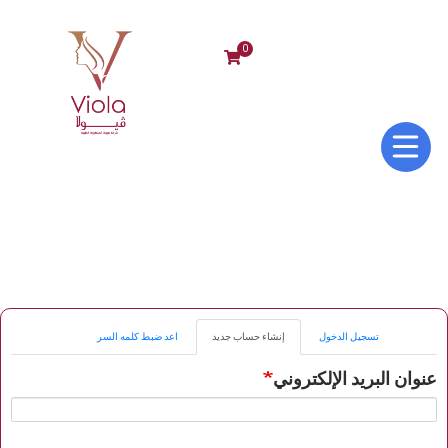
0
Primary
تسجيل الدخول
إنشاء حساب جديد
(علامة
اعد ضبط كلمه السر
tabs
التبويب
النشطة)
عنوان البريد الإلكتروني