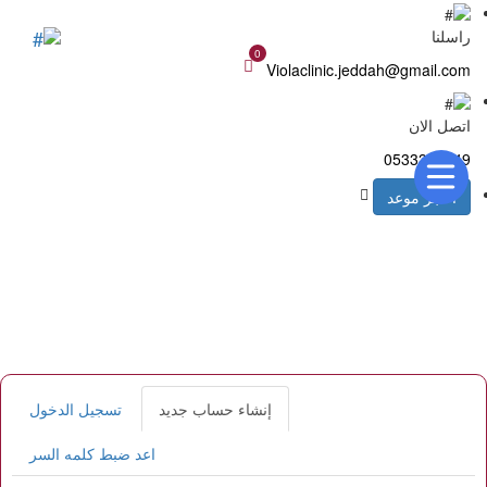
راسلنا
0
Violaclinic.jeddah@gmail.com
اتصل الان
0533314949
احجز موعد
إنشاء حساب جديد
(علامة
تسجيل الدخول
Primary
التبويب
tabs
النشطة)
اعد ضبط كلمه السر