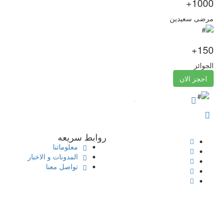
1000+
مرضى سعيدين
150+
الجوائز
احجز الان
0533314949
-
0125533332
Violaclinic.jeddah@gmail.com
روابط سريعه
معلوماتنا
المدونات و الاخبار
تواصل معنا
تعد شركة فيولا المتطورة الطبية احد المراكز الطبية أصحاب الخبرة في
هذا المجال في المملكة إلا اننا حملنا على عاتقنا منذ البداية ان نكون دائما
في المقدمة بتميزنا واهتمامنا الدائم بعملائنا بما نقدمه من خدمات طبية
متكاملة عن طريق اطباء متمييزين وطاقم طبي على اعلى مستوى وادارة