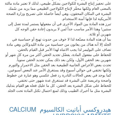
على تحفيز إنتاج البشرة للكولاجين بشكل طبيعي، لذلك لا تعتبر مادة مالئة
بالمعنى العام ولكنها محفّز لإنتاج الكولاجين الطبيعي مما يزيد من سُمك
البشرة في المكان المحقون، وهي أيضاً حاصلة على تصريح وزارة الصحة
الأمريكية لذا فإنها آمنة الاستخدام.
تبرز هذه المادة بين المواد الأخرى في أن مفعولها يستمر لمدة تصل إلى
سنتين! وهذا الأمر مناسب جداً لمن لا يريدون إعادة حقن الوجه كل
شهرين أو ثلاثة.
بما أن هذه المادة مصنّعة لذا لا خوف من حدوث تهيج أو حساسية في
الجلد إلا أنه هناك من يعانون من حساسية من مادة الليدوكاين وهي مادة
تضاف على البوليمر لذا يجب الانتباه لهذا الأمر قبل القيام بالحقن.
للحفاظ على مفعول المادة، يفضّل تجديد الحقن أكثر من مرة كل شهر أو
شهرين بعد الحقن الأول، ولكن بعد ذلك يمكن تجديد الحقن سنوياً.
تحدث بعض الأعراض الجانبية الطبيعية بعد الحقن مثل الاحمرار والتورم
ولكنها تختفي في حوالي أسبوع وقد يستغرق الأمر عند البعض أسبوعين،
كما يوجد في بعض الحالات النادرة رد فعل عكسي وهو عبارة عن خطوط
واضحة وعريضة على البشرة قد تستغرق عدة شهور حتى تختفي.
للحفاظ على شكل البشرة بعد الحقن، كل ما عليكِ فعله هو القيام بتدليك
البشرة مثل ما أخبرك الطبيب وذلك لمنع احتمال تكتل المادة تحت الجلد
هيدروكسي أباتيت الكالسيوم CALCIUM