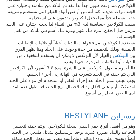
الكولاجين منذ وقت طويل جداً لذا فقد تم التأكد من سلامته باختباره على
الجلد مرات عديدة، كما أنه من أرخص أنواع الفيلر التي تستخدم وطريقة
حقنه بسيطة جداً مما يجعل الكثيرين يقدمون على استخدامه.
يسبب الكولاجين حساسية لدى 3% من النساء لذا يجب اختباره على الجلد
مرتين قبل الحقن، مرة قبل شهر ومرة قبل أسبوعين للتأكد من تقبل
الجسم له.
يستخدم الكولاجين لملء فراغات الندبات أحياناً أو علامات الإصابات
الخفيفة، وذلك للتخفيف من حدة وجودها على الجلد وهنا يظهر الفرق
بين
البوتكس
والفيلر لأن البوتكس لا يمكن أن يستخدم للتخفيف من
الندبات أو العلامات الموجودة في البشرة.
غالباً يدوم مفعول الكولاجين على البشرة لمدة 2-3 أشهر، لأن الكولاجين
الذي يتم حقنه في الجلد يتسرب في النهاية إلى أجزاء الجسم.
يجب تجنب لمس الجلد بعد إجراء الحقن أو استخدام أي مواد على الجلد
لمدة ثلاثة أيام على الأقل وذلك لاحتمال تهيج الجلد، قد تطول هذه المدة
لدى البعض لتصل إلى أسبوع
رستيلين RESTYLANE
وهو من أفضل أنواع حقن الفيلر البديلة للكولاجين، ويتم حقنه لتحسين
التجاعيد والثنايا بصورة كبيرة. يوجد الريستيلين بشكل طبيعي في الجلد
أيضاً ويحتوي على مادة الهيالورونيك أسيد وهي التي تعطي الجلد شكله