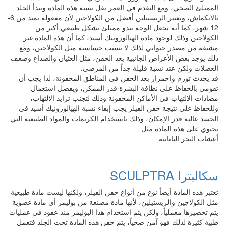
الممتلئ الصحي، ومع التقدم في العمر تقل نسبة هذه المادة ويبدأ الجلد
بالانكماش، ويعتبر الريستيلين أفضل من الكولاجين ﻷن مفعوله يمتد من 6-
12 شهر، كما أنه يجعل الوجه يبدو ممتلئ بشكل طبيعي أكثر من
الكولاجين وذلك لوجود مادة الهيالورونيك أسيد، كما أن هذه المادة غير
مشتقة من مصدر حيواني لذلك لا تسبب حساسية مثل الكولاجين، ومع
ذلك يوجد بعض الأعراض الجانبية بعد الحقن، مثل الغثيان والصداع وضعف
العضلات ولكن عند نسبة قليلة جداً من المرضى.
قد يحدث تورم واحمرار بعد الحقن في المناطق المحقونة، لذا يجب أن
تقومي بالحفاظ على نظافة البشرة قدر الممكن، ويفضل استعمال
مضادات الالتهاب في الأماكن المحقونة وذلك لتجنب تزايد الالتهاب،
وللحفاظ على نتيجة حقن الفيلر يجب إبقاء نسبة الهيالورونيك أسيد في
الجسد عالية قدر الإمكان، وذلك باستخدام الكريمات والمواد الطبيعية التي
تحتوي على هذه المادة مثل
أعشاب البحر اليابانية
سكالبترا SCULPTRA
تعتبر هذه المادة أيضاً نوع من أنواع حقن الفيلر، ولكنها ليست مادة طبيعية
مثل الكولاجين والريستيلين، لأنها مادة مصنعة من بوليمر أي مادة عضوية
يتم تحضيرها معملياً، ولكن يتم استخدام هذا البوليمر منذ عقود في عمليات
طبية كثيرة لذلك فهو آمن صحياً، يتم حقن هذه المادة تحت الجلد فتعمل