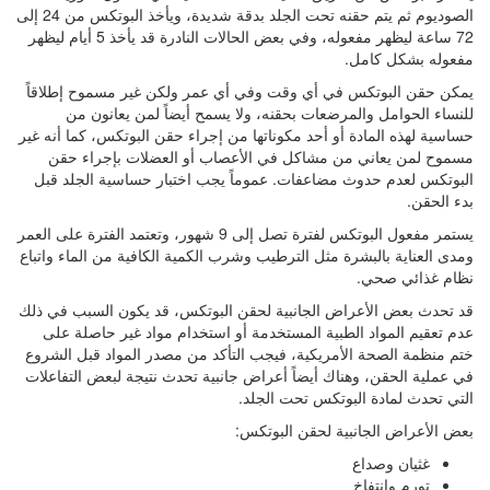
الصوديوم ثم يتم حقنه تحت الجلد بدقة شديدة، ويأخذ البوتكس من 24 إلى
72 ساعة ليظهر مفعوله، وفي بعض الحالات النادرة قد يأخذ 5 أيام ليظهر
مفعوله بشكل كامل.
يمكن حقن البوتكس في أي وقت وفي أي عمر ولكن غير مسموح إطلاقاً
للنساء الحوامل والمرضعات بحقنه، ولا يسمح أيضاً لمن يعانون من
حساسية لهذه المادة أو أحد مكوناتها من إجراء حقن البوتكس، كما أنه غير
مسموح لمن يعاني من مشاكل في الأعصاب أو العضلات بإجراء حقن
البوتكس لعدم حدوث مضاعفات. عموماً يجب اختبار حساسية الجلد قبل
بدء الحقن.
يستمر مفعول البوتكس لفترة تصل إلى 9 شهور، وتعتمد الفترة على العمر
ومدى العناية بالبشرة مثل الترطيب وشرب الكمية الكافية من الماء واتباع
نظام غذائي صحي.
قد تحدث بعض الأعراض الجانبية لحقن البوتكس، قد يكون السبب في ذلك
عدم تعقيم المواد الطبية المستخدمة أو استخدام مواد غير حاصلة على
ختم منظمة الصحة الأمريكية، فيجب التأكد من مصدر المواد قبل الشروع
في عملية الحقن، وهناك أيضاً أعراض جانبية تحدث نتيجة لبعض التفاعلات
التي تحدث لمادة البوتكس تحت الجلد.
بعض الأعراض الجانبية لحقن البوتكس:
غثيان وصداع
تورم وانتفاخ