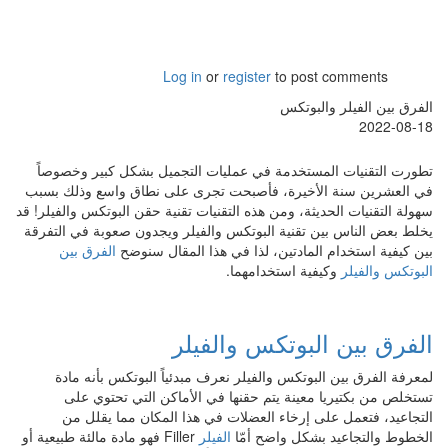
Log in
or
register
to post comments
الفرق بين الفيلر والبوتكس
2022-08-18
تطورت التقنيات المستخدمة في عمليات التجميل بشكل كبير وخصوصاً
في العشرين سنة الأخيرة، فأصبحت تجرى على نطاق واسع وذلك بسبب
سهولة التقنيات الحديثة، ومن هذه التقنيات تقنية حقن البوتكس والفيلر! قد
يخلط بعض الناس بين تقنية البوتكس والفيلر ويجدون صعوبة في التفرقة
بين كيفية استخدام المادتين، لذا في هذا المقال سنوضح
الفرق بين
البوتكس والفيلر
وكيفية استخدامهما.
الفرق بين البوتكس والفيلر
لمعرفة الفرق بين البوتكس والفيلر نعرف مبدئياً البوتكس بأنه مادة
تستخلص من بكتيريا معينة يتم حقنها في الأماكن التي تحتوي على
التجاعيد، فتعمل على إرخاء العضلات في هذا المكان مما يقلل من
الخطوط والتجاعيد بشكل واضح أمّا
الفيلر
Filler فهو مادة مالئة طبيعية أو