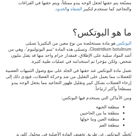
مصنّعة يتم حقنها لجعل الوجه يبدو ممتلئاً، ويتم حقنها في الفراغات
والتجاعيد كما تستخدم لتكبير
الشفاه
و
الخدود
.
ما هو البوتكس؟
البوتكس
هو مادة مستخلصة من نوع معين من البكتيريا تسمّى
Clostridium botulinum، وتسمّى هذه المادة “سم البوتولنيوم”، وهي من
أشد المواد سمّية على الإطلاق، فمقدار جرام واحد منها قد يقتل مليون
شخص، ولكن مؤخرا تم استخدامه في عمليات طبية كثيرة.
تعمل مادة البوتكس عند حقنها في الجلد على منع وصول التنبيهات العصبية
للعضلات مما يعمل على التقليل من شد وحركة العضلات، فيؤدى ذلك إلى
إرخاء العضلات بشكل كبير وتقليل ظهور التجاعيد مما يجعل الوجه يبدو
مسطحاً وأكثر ارتياحاً.
ومن الأماكن التي يستخدم فيها البوتكس:
منطقة الجبهة
منطقة ما بين الحاجبين
منطقة العين وما حولها
منطقة الفم
يُحَضَّر البوتكس عن طريق تخفيف المادة الأصلية في محلول كلوريد