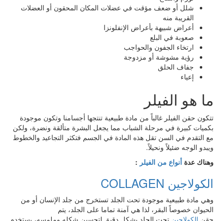
شلل أو ضعف مؤقت في عضلات المكان المحقون أو العضلات
القريبة منه
أعراض شبيهة بأعراض الإنفلونزا
صعوبة في البلع
ارتخاء الجفون والحواجب
رؤية مشوشة أو مزدوجة
جفاف الحلق
إعياء
ما هو الفيلر
تتكون حقن الفيلر غالباً من مادة طبيعية تنتجها أجسامنا وتكون موجودة
بكميات كبيرة في مرحلة الشباب مما يجعل البشرة متألقة ونضرة، ولكن
مع التقدم في السن تقل هذه المادة في الجسم فتكثر التجاعيد والخطوط
ويبدو الوجه ضئيلاً ونحيلاً.
وهناك عدة
أنواع من الفيلر
:
الكولاجين COLLAGEN
وهي مادة طبيعية موجودة تحت الجلد تستخرج من جلد الإنسان أو من
الحيوان خصوصاً البقر، لذا هي آمنة تماما على الجلد، يتم
حقن
الكولاجين
تحت الجلد بشكل دقيق لتحسين شكله وملمسه، يستخدم