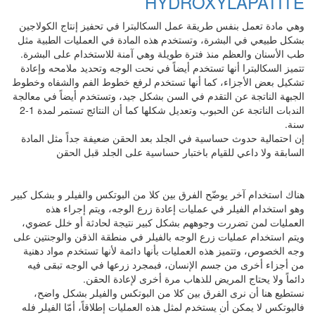
HYDROXYLAPATITE
وهي مادة تعمل بنفس طريقة عمل السكالبترا في تحفيز إنتاج الكولاجين
بشكل طبيعي في البشرة، وتستخدم هذه المادة في العمليات الطبية مثل
طب الأسنان والعظم منذ فترة طويلة وهي آمنة للاستخدام على البشرة.
تتميز السكالبترا أنها تستخدم أيضاً في نحت الوجه وتحديد ملامحه وإعادة
تشكيل بعض الأجزاء، كما أنها تستخدم لرفع خطوط الفم والشفاه وخطوط
الجبهة الناتجة عن التقدم في السن بشكل جيد، وتستخدم أيضاً في معالجة
الندبات الناتجة عن الحبوب وتعديل شكلها كما أن النتائج تستمر لمدة 1-2
سنة.
إن احتمالية حدوث حساسية في الجلد بعد الحقن ضعيفة جداً مثل المادة
السابقة ولا داعي للقيام باختبار حساسية على الجلد قبل الحقن
هناك استخدام آخر يوضّح الفرق بين كلا من البوتكس والفيلر و بشكل كبير
وهو استخدام الفيلر في عمليات إعادة زرع الوجه، ويتم إجراء هذه
العمليات لمن تضررت وجوههم بشكل كبير نتيجة لحادثة أو خلل عضوي،
ويتم استخدام عمليات زرع الوجه بالفيلر في منطقة الذقن والوجنتين على
وجه الخصوص، وتتميز هذه العمليات بأنها دائمة لأنها تستخدم مواد دهنية
من أجزاء أخرى من جسم الإنسان، فبمجرد زرعها في الوجه تبقى فيه
دائماً ولا يحتاج المريض للذهاب مرة أخرى لإعادة الحقن.
نستطيع هنا أن نرى الفرق بين كلا من البوتكس والفيلر بشكل واضح،
فالبوتكس لا يمكن أن يستخدم لمثل هذه العمليات إطلاقاً، أمّا الفيلر فله