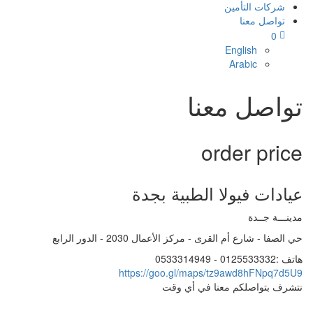
شركات التأمين
تواصل معنا
0
English
Arabic
تواصل معنا
order price
عيادات فيولا الطبية بجدة
مدينـــة جــدة
حي الصفا - شارع أم القرى - مركز الأعمال 2030 - الدور الرابع
هاتف :0125533332 - 0533314949
https://goo.gl/maps/tz9awd8hFNpq7d5U9
نتشرف بتواصلكم معنا في أي وقت