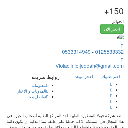
150+
الجوائز
احجز الان
0533314949
-
0125533332
Violaclinic.jeddah@gmail.com
روابط سريعه
اختر طبيبك
احجز موعد
معلوماتنا
المدونات و الاخبار
تواصل معنا
تعد شركة فيولا المتطورة الطبية احد المراكز الطبية أصحاب الخبرة في
هذا المجال في المملكة إلا اننا حملنا على عاتقنا منذ البداية ان نكون دائما
في المقدمة بتميزنا واهتمامنا الدائم بعملائنا بما نقدمه من خدمات طبية